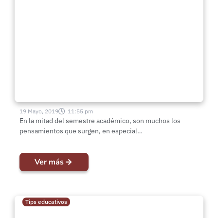
Tips educativos | Tiempo y
Tecnología
19 Mayo, 2019
11:55 pm
En la mitad del semestre académico, son muchos los
pensamientos que surgen, en especial…
Ver más
Tips educativos
Tips educativos | “Sacrificio