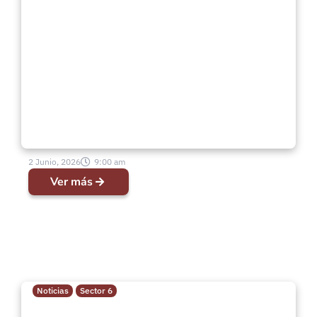
1° Encuentro de Hermanas Dorcas
“Con todo, yo me alegraré en
Jehová, y me gozaré en el Dios de
mi salvación”
2 Junio, 2026
9:00 am
Ver más
Noticias
Sector 6
Bendecida Reunión de Pastores