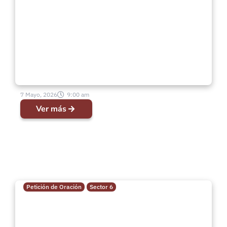
7 Mayo, 2026
9:00 am
Ver más
Petición de Oración
Sector 6
Petición de Oración | Pr.
Melquisedec Taucano Carvajal –
IMPCH Villa Hermosa