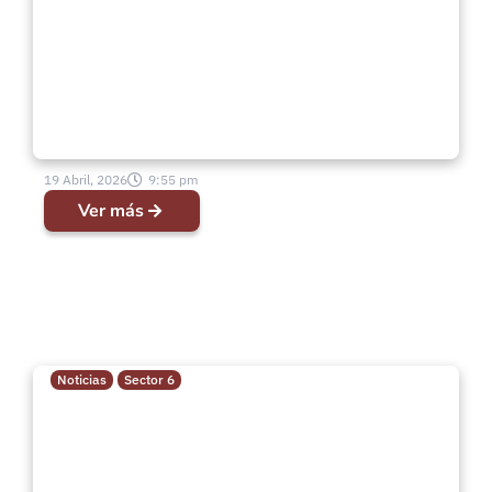
19 Abril, 2026
9:55 pm
Ver más
Noticias
Sector 6
Petición de Oración | Pra. Carolina
Álamos Reyes – IMPCH Las
Ventanas