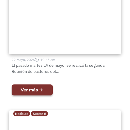
del Sector N°6 se desarrolló en
IMPCH Quilpué Bilbao
22 Mayo, 2026
10:43 am
El pasado martes 19 de mayo, se realizó la segunda
Reunión de pastores del…
Ver más
Noticias
Sector 6
43° Aniversario IMPCH Concón