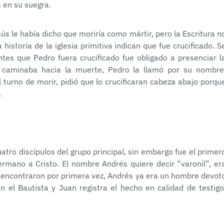
 en su suegra.
 le había dicho que moriría como mártir, pero la Escritura n
istoria de la iglesia primitiva indican que fue crucificado. S
ntes que Pedro fuera crucificado fue obligado a presenciar l
la caminaba hacia la muerte, Pedro la llamó por su nombre
 turno de morir, pidió que lo crucificaran cabeza abajo porqu
.
tro discípulos del grupo principal, sin embargo fue el primer
rmano a Cristo. El nombre Andrés quiere decir “varonil”, er
se encontraron por primera vez, Andrés ya era un hombre devot
n el Bautista y Juan registra el hecho en calidad de testigo