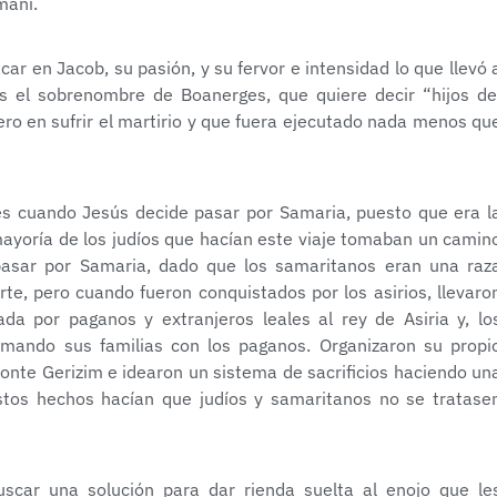
maní.
r en Jacob, su pasión, y su fervor e intensidad lo que llevó 
s el sobrenombre de Boanerges, que quiere decir “hijos de
ero en sufrir el martirio y que fuera ejecutado nada menos qu
es cuando Jesús decide pasar por Samaria, puesto que era l
 mayoría de los judíos que hacían este viaje tomaban un camin
pasar por Samaria, dado que los samaritanos eran una raz
orte, pero cuando fueron conquistados por los asirios, llevaro
ada por paganos y extranjeros leales al rey de Asiria y, lo
rmando sus familias con los paganos. Organizaron su propi
onte Gerizim e idearon un sistema de sacrificios haciendo un
stos hechos hacían que judíos y samaritanos no se tratase
scar una solución para dar rienda suelta al enojo que le