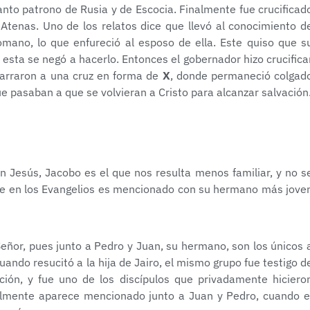
santo patrono de Rusia y de Escocia. Finalmente fue crucificad
 Atenas. Uno de los relatos dice que llevó al conocimiento d
omano, lo que enfureció al esposo de ella. Este quiso que s
esta se negó a hacerlo. Entonces el gobernador hizo crucifica
marraron a una cruz en forma de
X
, donde permaneció colgad
ue pasaban a que se volvieran a Cristo para alcanzar salvación
n Jesús, Jacobo es el que nos resulta menos familiar, y no s
te en los Evangelios es mencionado con su hermano más jove
Señor, pues junto a Pedro y Juan, su hermano, son los únicos 
ndo resucitó a la hija de Jairo, el mismo grupo fue testigo d
ción, y fue uno de los discípulos que privadamente hiciero
nalmente aparece mencionado junto a Juan y Pedro, cuando e