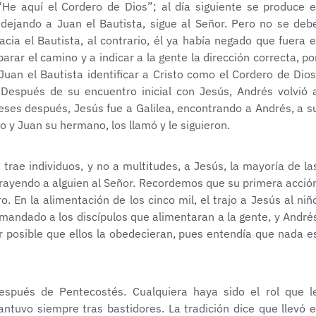
“He aquí el Cordero de Dios”; al día siguiente se produce e
dejando a Juan el Bautista, sigue al Señor. Pero no se deb
ia el Bautista, al contrario, él ya había negado que fuera e
arar el camino y a indicar a la gente la dirección correcta, po
an el Bautista identificar a Cristo como el Cordero de Dios
Después de su encuentro inicial con Jesús, Andrés volvió 
es después, Jesús fue a Galilea, encontrando a Andrés, a s
y Juan su hermano, los llamó y le siguieron.
trae individuos, y no a multitudes, a Jesús, la mayoría de la
trayendo a alguien al Señor. Recordemos que su primera acció
. En la alimentación de los cinco mil, el trajo a Jesús al niñ
 mandado a los discípulos que alimentaran a la gente, y André
er posible que ellos la obedecieran, pues entendía que nada e
espués de Pentecostés. Cualquiera haya sido el rol que l
mantuvo siempre tras bastidores. La tradición dice que llevó e