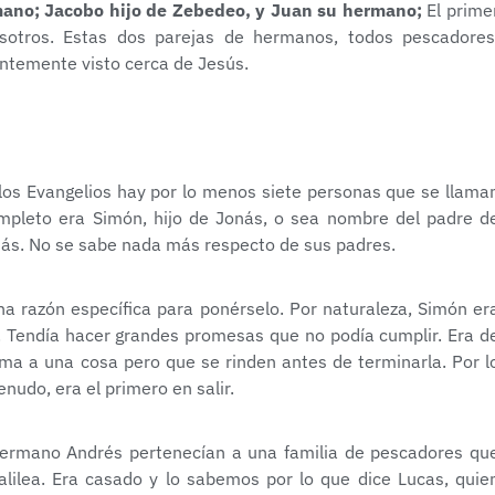
mano; Jacobo hijo de Zebedeo, y Juan su hermano;
El prime
sotros. Estas dos parejas de hermanos, todos pescadores
entemente visto cerca de Jesús.
los Evangelios hay por lo menos siete personas que se llama
mpleto era Simón, hijo de Jonás, o sea nombre del padre d
ás. No se sabe nada más respecto de sus padres.
na razón específica para ponérselo. Por naturaleza, Simón er
. Tendía hacer grandes promesas que no podía cumplir. Era d
ma a una cosa pero que se rinden antes de terminarla. Por l
nudo, era el primero en salir.
hermano Andrés pertenecían a una familia de pescadores qu
ilea. Era casado y lo sabemos por lo que dice Lucas, quie