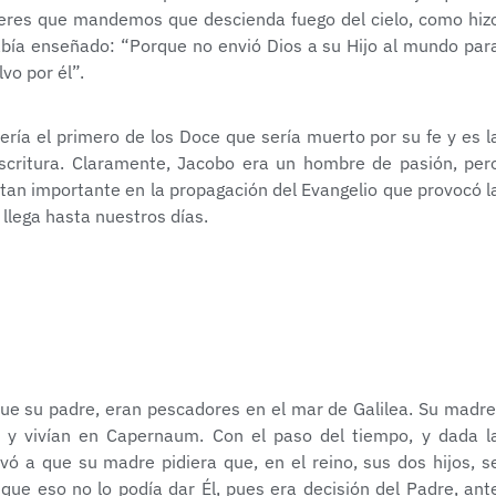
ieres que mandemos que descienda fuego del cielo, como hiz
había enseñado: “Porque no envió Dios a su Hijo al mundo par
vo por él”.
ría el primero de los Doce que sería muerto por su fe y es l
scritura. Claramente, Jacobo era un hombre de pasión, per
o tan importante en la propagación del Evangelio que provocó l
 llega hasta nuestros días.
que su padre, eran pescadores en el mar de Galilea. Su madre
 y vivían en Capernaum. Con el paso del tiempo, y dada l
vó a que su madre pidiera que, en el reino, sus dos hijos, s
que eso no lo podía dar Él, pues era decisión del Padre, ant