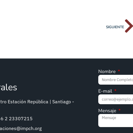
SIGUIENTE
Nombre
rales
E-mail
ro Estación República | Santiago -
Mensaje
+56 2 23307215
caciones@impch.org