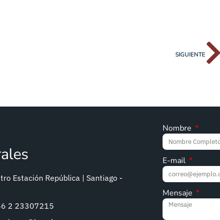
SIGUIENTE
Nombre
rales
E-mail
ro Estación República | Santiago -
Mensaje
+56 2 23307215