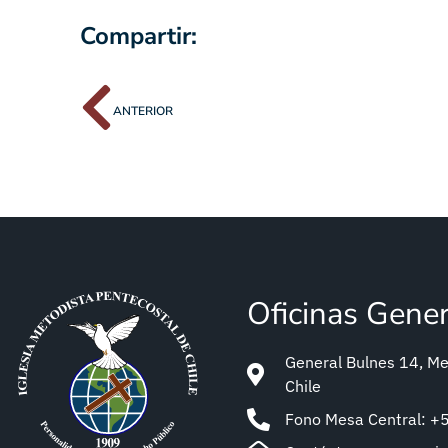
Compartir:
ANTERIOR
Oficinas Gene
General Bulnes 14, Met
Chile
Fono Mesa Central: 