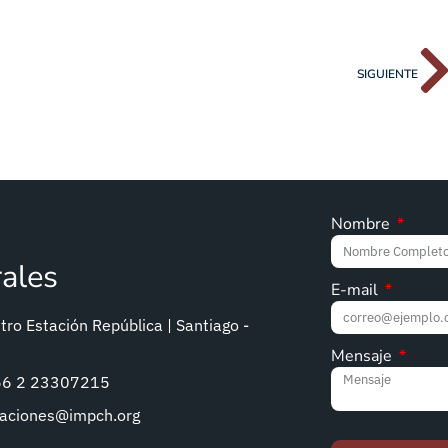
SIGUIENTE
Nombre
rales
E-mail
ro Estación República | Santiago -
Mensaje
+56 2 23307215
caciones@impch.org