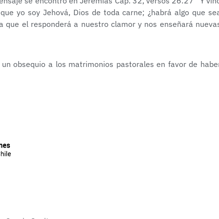
ensaje se encontró en Jeremías Cap. 32, versos 26:27 “Y vin
 que yo soy Jehová, Dios de toda carne; ¿habrá algo que se
ba que el responderá a nuestro clamor y nos enseñará nueva
 un obsequio a los matrimonios pastorales en favor de habe