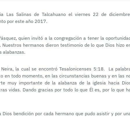
ia Las Salinas de Talcahuano el viernes 22 de diciembre
nto por este año 2017.
Vásquez, quien invitó a la congregación a tener la oportunida
o. Nuestros hermanos dieron testimonio de lo que Dios hizo e
s alabanzas.
Neira, la cual se encontró Tesalonicenses 5:18. La palabr
sto en todo momento, en las circunstancias buenas y en las n
te muy importante de la alabanza de la iglesia hacia Dio
as vidas. Dando gracias por todo lo que Él es, por lo que h
ó a Dios bendición por cada hermano que pudo asistir y por un