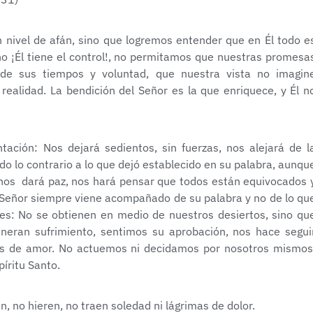
nivel de afán, sino que logremos entender que en Él todo e
o ¡Él tiene el control!, no permitamos que nuestras promesa
 de sus tiempos y voluntad, que nuestra vista no imagin
realidad. La bendición del Señor es la que enriquece, y Él n
ación: Nos dejará sedientos, sin fuerzas, nos alejará de l
o lo contrario a lo que dejó establecido en su palabra, aunqu
o nos dará paz, nos hará pensar que todos están equivocados 
 Señor siempre viene acompañado de su palabra y no de lo qu
es: No se obtienen en medio de nuestros desiertos, sino qu
neran sufrimiento, sentimos su aprobación, nos hace segui
es de amor. No actuemos ni decidamos por nosotros mismos
íritu Santo.
, no hieren, no traen soledad ni lágrimas de dolor.