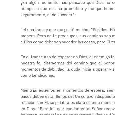
¿En algún momento has pensado que Dios no c
tiempo lo que nos ha prometido y aunque hemos 
seguramente, nada sucederá.
Leí una frase y que me gustó mucho: “Si pides: Há
manera. Pero no te preocupes, sus caminos son me
a Dios como deberían suceder las cosas, pero Él es
En el transcurso de esperar en Dios, el enemigo 
nuestra fe, distraernos del camino que el Señor
momentos de debilidad, la duda inicia a operar y
como bendiciones.
Mientras estemos en momentos de espera, siend
pasos deben estar llenos de: Un corazón dispuesto
relación con Él, su palabra es clara cuando menc
en Dios: “Pero los que confían en el Señor renov
fatigarán, caminarán y no se cansarán”. (Isaías 40