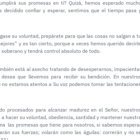
umplirá sus promesas en ti? Quizá, hemos esperado much
decidido confiar y esperar, sentimos que el tiempo pasa 
gase su voluntad, prepárate para que las cosas no salgan a t
jores” y es tan cierto, porque a veces hemos querido decirl
 soberano y tendrá control absoluto de todo.
también está al asecho tratando de desesperarnos, impacienta
 desea que llevemos para recibir su bendición. En nuestro
 si no estamos atentos a Su voz podemos tomar las tentacione
o procesados para alcanzar madurez en el Señor, nuestro
 a hacer su voluntad, obediencia, santidad y mantener nuestr
iona las promesas que tiene para nosotros, si sabemos espera
arán sus fuerzas; volarán como las águilas: correrán y no s
:31)