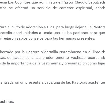
lesia Los Copihues que administra el Pastor Claudio Sepúlved
tos se efectuó un servicio de carácter espiritual, dond
tura al culto de adoración a Dios, para luego dejar a la Pastor
 concedió oportunidades a cada una de las pastoras para qu
ntregaron sabios consejos para las hermanas presentes.
xhortado por la Pastora Vidermilia Norambuena en el libro d
sas, delicadas, sencillas, prudentemente vestidas recordand
 de la importancia de la vestimenta y presentación como hija
 entregaron un presente a cada una de las Pastoras asistente
Pastoras.