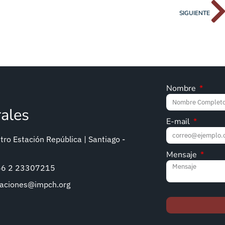
SIGUIENTE
Nombre
rales
E-mail
ro Estación República | Santiago -
Mensaje
+56 2 23307215
caciones@impch.org