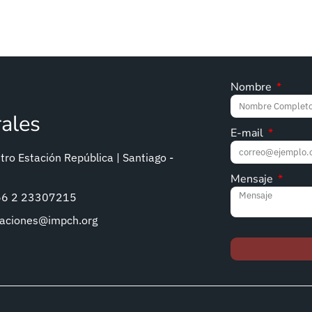
Nombre
rales
E-mail
ro Estación República | Santiago -
Mensaje
+56 2 23307215
caciones@impch.org