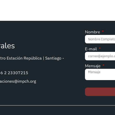
Nombre
rales
E-mail
ro Estación República | Santiago -
Mensaje
+56 2 23307215
caciones@impch.org