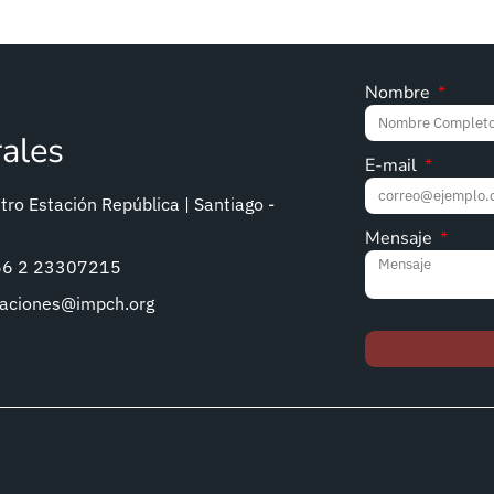
Nombre
rales
E-mail
ro Estación República | Santiago -
Mensaje
+56 2 23307215
caciones@impch.org