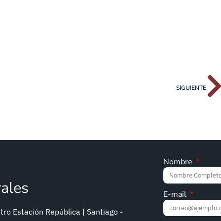
SIGUIENTE
Nombre
rales
E-mail
ro Estación República | Santiago -