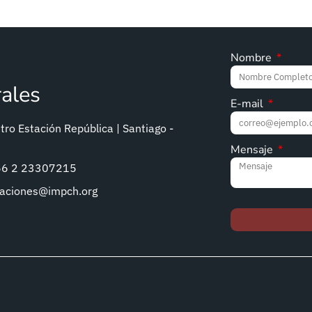
Nombre
rales
E-mail
ro Estación República | Santiago -
Mensaje
+56 2 23307215
caciones@impch.org