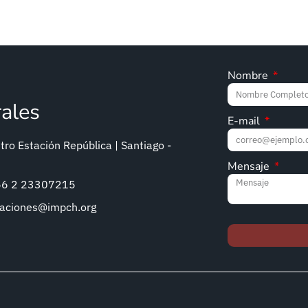
Nombre
rales
E-mail
ro Estación República | Santiago -
Mensaje
+56 2 23307215
caciones@impch.org