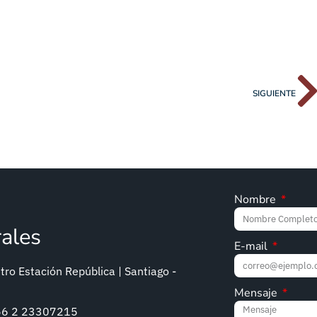
SIGUIENTE
Nombre
rales
E-mail
ro Estación República | Santiago -
Mensaje
+56 2 23307215