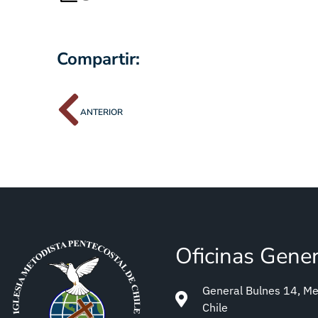
Compartir:
ANTERIOR
Oficinas Gene
General Bulnes 14, Met
Chile