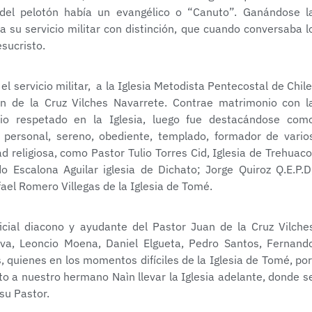
del pelotón había un evangélico o “Canuto”. Ganándose l
a su servicio militar con distinción, que cuando conversaba l
esucristo.
l servicio militar, a la Iglesia Metodista Pentecostal de Chile
an de la Cruz Vilches Navarrete. Contrae matrimonio con l
io respetado en la Iglesia, luego fue destacándose com
personal, sereno, obediente, templado, formador de vario
religiosa, como Pastor Tulio Torres Cid, Iglesia de Trehuaco
o Escalona Aguilar iglesia de Dichato; Jorge Quiroz Q.E.P.D
ael Romero Villegas de la Iglesia de Tomé.
cial diacono y ayudante del Pastor Juan de la Cruz Vilche
ilva, Leoncio Moena, Daniel Elgueta, Pedro Santos, Fernand
, quienes en los momentos difíciles de la Iglesia de Tomé, po
o a nuestro hermano Naìn llevar la Iglesia adelante, donde s
 su Pastor.