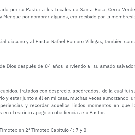
ado por su Pastor a los Locales de Santa Rosa, Cerro Verde
ta y Menque por nombrar algunos, era recibido por la membresí
icial diacono y al Pastor Rafael Romero Villegas, también com
 de Dios después de 84 años sirviendo a su amado salvador
scupidos, tratados con desprecio, apedreados, de la cual fui s
erlo y estar junto a él en mi casa, muchas veces almorzando, u
periencias y recordar aquellos lindos momentos en que l
s en el estricto apego en obediencia a su Pastor.
Timoteo en 2ª Timoteo Capitulo 4: 7 y 8