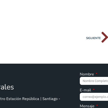
SIGUIENTE
Nombre
rales
E-mail
ro Estación República | Santiago -
Mensaje