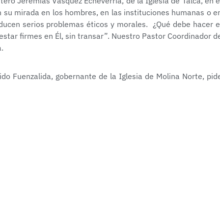
tero Jeremías Vásquez Echeverría, de la Iglesia de Talca, en e
n su mirada en los hombres, en las instituciones humanas o e
ducen serios problemas éticos y morales. ¿Qué debe hacer e
star firmes en Él, sin transar”. Nuestro Pastor Coordinador d
.
do Fuenzalida, gobernante de la Iglesia de Molina Norte, pid