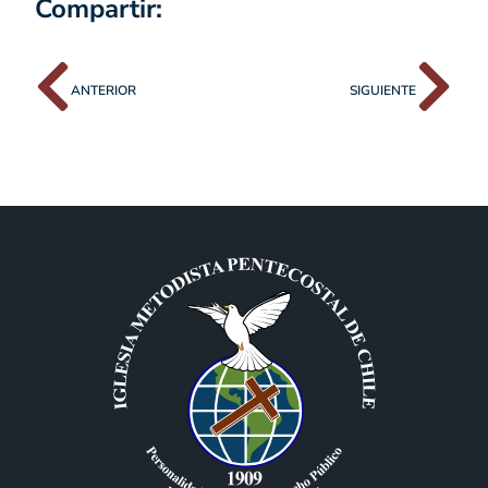
Oficinas Generales
General Bulnes 14, Metro Estación República |