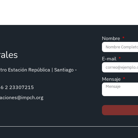
Nombre
rales
E-mail
ro Estación República | Santiago -
Mensaje
+56 2 23307215
caciones@impch.org