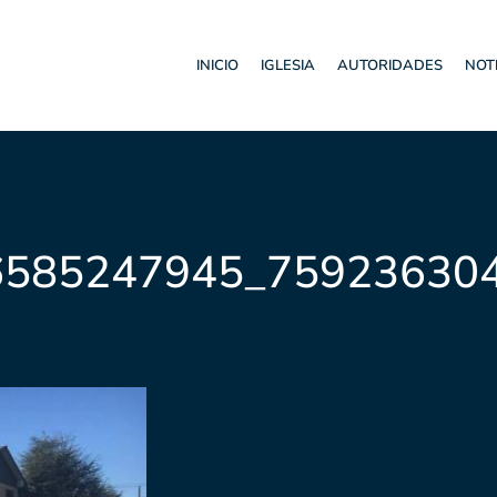
INICIO
IGLESIA
AUTORIDADES
NOT
6585247945_75923630