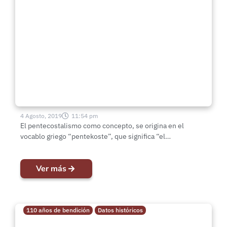
Datos breves | Pentecostés
4 Agosto, 2019
11:54 pm
El pentecostalismo como concepto, se origina en el
vocablo griego “pentekoste”, que significa “el…
Ver más
110 años de bendición
Datos históricos
Datos históricos breves | ¿Qué