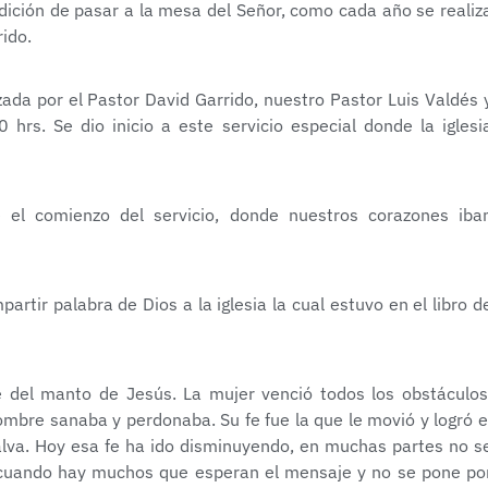
ndición de pasar a la mesa del Señor, como cada año se realiz
ido.
da por el Pastor David Garrido, nuestro Pastor Luis Valdés 
 hrs. Se dio inicio a este servicio especial donde la iglesi
 el comienzo del servicio, donde nuestros corazones iba
rtir palabra de Dios a la iglesia la cual estuvo en el libro d
 del manto de Jesús. La mujer venció todos los obstáculos
ombre sanaba y perdonaba. Su fe fue la que le movió y logró e
 salva. Hoy esa fe ha ido disminuyendo, en muchas partes no s
n cuando hay muchos que esperan el mensaje y no se pone po