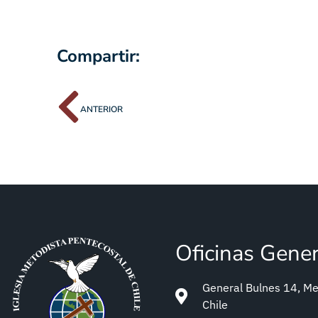
Compartir:
ANTERIOR
Oficinas Gene
General Bulnes 14, Met
Chile