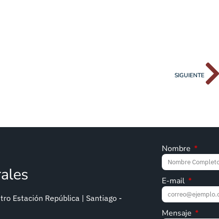
SIGUIENTE
Nombre
rales
E-mail
ro Estación República | Santiago -
Mensaje