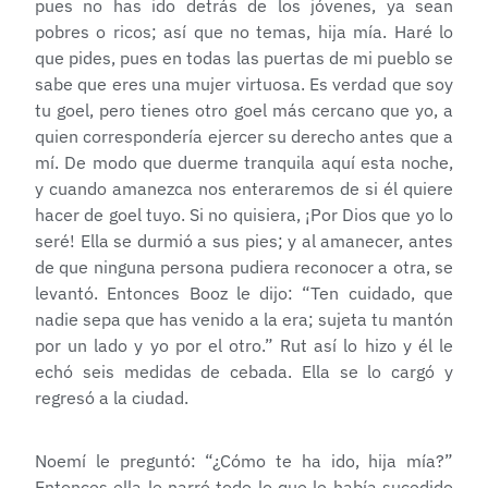
pues no has ido detrás de los jóvenes, ya sean
pobres o ricos; así que no temas, hija mía. Haré lo
que pides, pues en todas las puertas de mi pueblo se
sabe que eres una mujer virtuosa. Es verdad que soy
tu goel, pero tienes otro goel más cercano que yo, a
quien correspondería ejercer su derecho antes que a
mí. De modo que duerme tranquila aquí esta noche,
y cuando amanezca nos enteraremos de si él quiere
hacer de goel tuyo. Si no quisiera, ¡Por Dios que yo lo
seré! Ella se durmió a sus pies; y al amanecer, antes
de que ninguna persona pudiera reconocer a otra, se
levantó. Entonces Booz le dijo: “Ten cuidado, que
nadie sepa que has venido a la era; sujeta tu mantón
por un lado y yo por el otro.” Rut así lo hizo y él le
echó seis medidas de cebada. Ella se lo cargó y
regresó a la ciudad.
Noemí le preguntó: “¿Cómo te ha ido, hija mía?”
Entonces ella le narró todo lo que le había sucedido