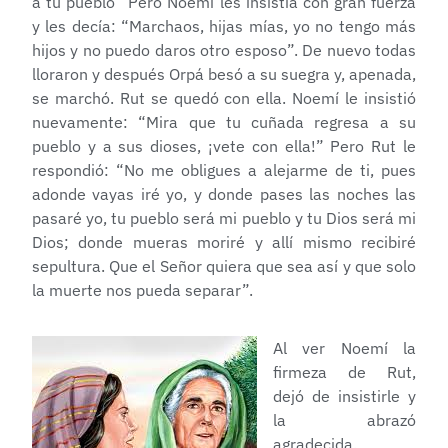
a tu pueblo” Pero Noemí les insistía con gran fuerza
y les decía: “Marchaos, hijas mías, yo no tengo más
hijos y no puedo daros otro esposo”. De nuevo todas
lloraron y después Orpá besó a su suegra y, apenada,
se marchó. Rut se quedó con ella. Noemí le insistió
nuevamente: “Mira que tu cuñada regresa a su
pueblo y a sus dioses, ¡vete con ella!” Pero Rut le
respondió: “No me obligues a alejarme de ti, pues
adonde vayas iré yo, y donde pases las noches las
pasaré yo, tu pueblo será mi pueblo y tu Dios será mi
Dios; donde mueras moriré y allí mismo recibiré
sepultura. Que el Señor quiera que sea así y que solo
la muerte nos pueda separar”.
Al ver Noemí la
firmeza de Rut,
dejó de insistirle y
la abrazó
agradecida.