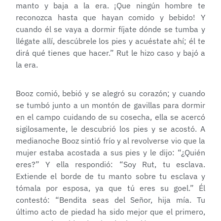
manto y baja a la era. ¡Que ningún hombre te
reconozca hasta que hayan comido y bebido! Y
cuando él se vaya a dormir fíjate dónde se tumba y
llégate allí, descúbrele los pies y acuéstate ahí; él te
dirá qué tienes que hacer.” Rut le hizo caso y bajó a
la era.
Booz comió, bebió y se alegró su corazón; y cuando
se tumbó junto a un montón de gavillas para dormir
en el campo cuidando de su cosecha, ella se acercó
sigilosamente, le descubrió los pies y se acostó. A
medianoche Booz sintió frío y al revolverse vio que la
mujer estaba acostada a sus pies y le dijo: “¿Quién
eres?” Y ella respondió: “Soy Rut, tu esclava.
Extiende el borde de tu manto sobre tu esclava y
tómala por esposa, ya que tú eres su goel.” Él
contestó: “Bendita seas del Señor, hija mía. Tu
último acto de piedad ha sido mejor que el primero,