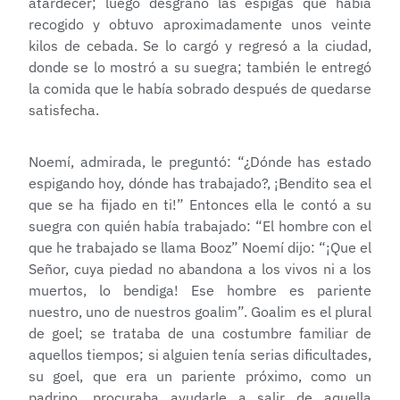
atardecer; luego desgranó las espigas que había
recogido y obtuvo aproximadamente unos veinte
kilos de cebada. Se lo cargó y regresó a la ciudad,
donde se lo mostró a su suegra; también le entregó
la comida que le había sobrado después de quedarse
satisfecha.
Noemí, admirada, le preguntó: “¿Dónde has estado
espigando hoy, dónde has trabajado?, ¡Bendito sea el
que se ha fijado en ti!” Entonces ella le contó a su
suegra con quién había trabajado: “El hombre con el
que he trabajado se llama Booz” Noemí dijo: “¡Que el
Señor, cuya piedad no abandona a los vivos ni a los
muertos, lo bendiga! Ese hombre es pariente
nuestro, uno de nuestros goalim”. Goalim es el plural
de goel; se trataba de una costumbre familiar de
aquellos tiempos; si alguien tenía serias dificultades,
su goel, que era un pariente próximo, como un
padrino, procuraba ayudarle a salir de aquella