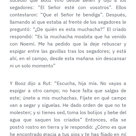
sucedió que Booz vino desde Belén y dijo a los
segadores: “El Señor esté con vosotros”. Ellos
contestaron: “Que el Señor te bendiga”. Después,
llamando al que estaba al frente de los segadores le
preguntó: “¿De quién es esta muchacha?” El criado
respondió: “Es la muchacha moabita que ha venido
con Noemí. Me ha pedido que la deje rebuscar y
espigar entre las gavillas tras los segadores; y está
ahí, en el campo, desde esta mañana sin descansar
ni un solo momento”
Y Booz dijo a Rut: “Escucha, hija mía. No vayas a
espigar a otro campo; no hace falta que salgas de
este; únete a mis muchachas. Fíjate en qué campo
van a segar y síguelas. He dado orden de que no te
molesten; y si tienes sed, toma los botijos y bebe del
agua que saquen los criados” Entonces, ella se
postró rostro en tierra y le respondió: ¿Cómo es que
he encontrado gracia a tus ojos y te has fijado en mí