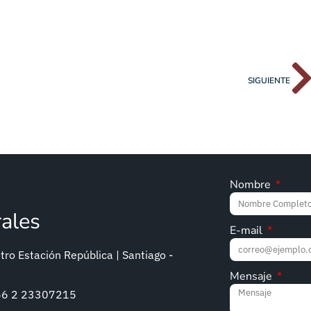
SIGUIENTE
Nombre
rales
E-mail
ro Estación República | Santiago -
Mensaje
+56 2 23307215