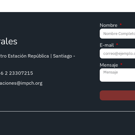
Nombre
rales
E-mail
ro Estación República | Santiago -
Mensaje
+56 2 23307215
caciones@impch.org