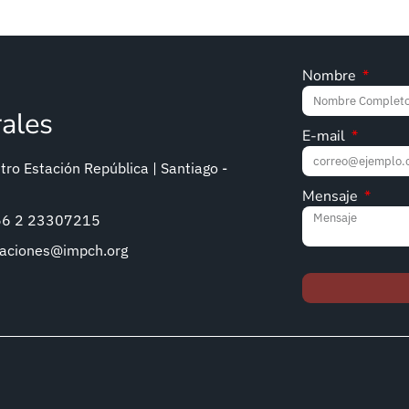
Nombre
rales
E-mail
ro Estación República | Santiago -
Mensaje
+56 2 23307215
caciones@impch.org