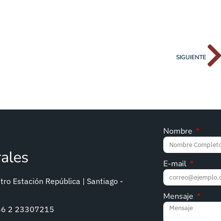
SIGUIENTE
Nombre
rales
E-mail
ro Estación República | Santiago -
Mensaje
+56 2 23307215