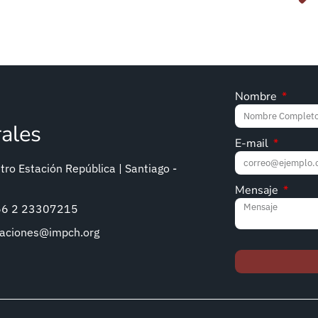
Nombre
rales
E-mail
ro Estación República | Santiago -
Mensaje
+56 2 23307215
caciones@impch.org