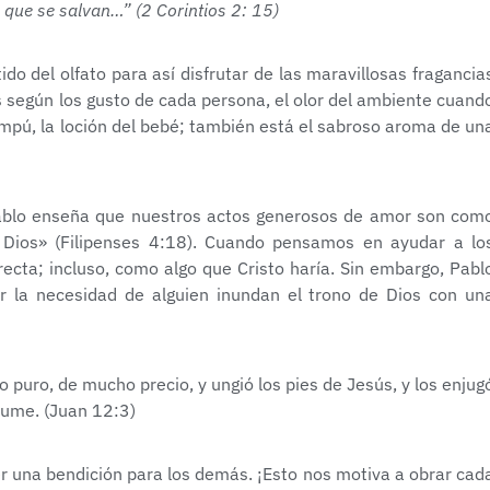
 que se salvan…” (2 Corintios 2: 15)
ido del olfato para así disfrutar de las maravillosas fragancia
 según los gusto de cada persona, el olor del ambiente cuand
mpú, la loción del bebé; también está el sabroso aroma de un
Pablo enseña que nuestros actos generosos de amor son com
 a Dios» (Filipenses 4:18). Cuando pensamos en ayudar a lo
ecta; incluso, como algo que Cristo haría. Sin embargo, Pabl
ir la necesidad de alguien inundan el trono de Dios con un
puro, de mucho precio, y ungió los pies de Jesús, y los enjug
rfume. (Juan 12:3)
er una bendición para los demás. ¡Esto nos motiva a obrar cad