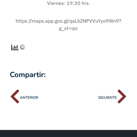
Viernes: 19:30 hrs.
https://maps.app.goo.gl/qaLbZNPVVuYyo9Wn9?
g_st=ipc
Compartir:
ANTERIOR
SIGUIENTE