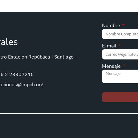
Nombre
rales
E-mail
ro Estación República | Santiago -
Mensaje
+56 2 23307215
caciones@impch.org