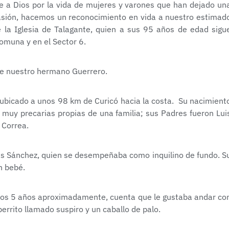
ce a Dios por la vida de mujeres y varones que han dejado un
asión, hacemos un reconocimiento en vida a nuestro estimad
 la Iglesia de Talagante, quien a sus 95 años de edad sigu
comuna y en el Sector 6.
de nuestro hermano Guerrero.
 ubicado a unos 98 km de Curicó hacia la costa. Su nacimient
 muy precarias propias de una familia; sus Padres fueron Lui
 Correa.
as Sánchez, quien se desempeñaba como inquilino de fundo. S
n bebé.
 los 5 años aproximadamente, cuenta que le gustaba andar co
errito llamado suspiro y un caballo de palo.