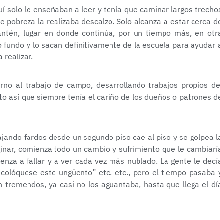
í solo le enseñaban a leer y tenía que caminar largos trecho
de pobreza la realizaba descalzo. Solo alcanza a estar cerca d
antén, lugar en donde continúa, por un tiempo más, en otr
 fundo y lo sacan definitivamente de la escuela para ayudar 
 realizar.
rno al trabajo de campo, desarrollando trabajos propios de
 así que siempre tenía el cariño de los dueños o patrones d
ajando fardos desde un segundo piso cae al piso y se golpea l
aginar, comienza todo un cambio y sufrimiento que le cambiarí
nza a fallar y a ver cada vez más nublado. La gente le decí
, colóquese este ungüento” etc. etc., pero el tiempo pasaba 
 tremendos, ya casi no los aguantaba, hasta que llega el dí