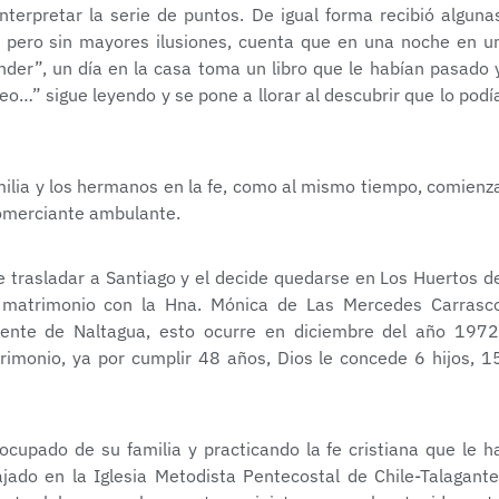
 interpretar la serie de puntos. De igual forma recibió alguna
s, pero sin mayores ilusiones, cuenta que en una noche en u
er”, un día en la casa toma un libro que le habían pasado 
o…” sigue leyendo y se pone a llorar al descubrir que lo podí
milia y los hermanos en la fe, como al mismo tiempo, comienz
omerciante ambulante.
be trasladar a Santiago y el decide quedarse en Los Huertos d
n matrimonio con la Hna. Mónica de Las Mercedes Carrasc
icente de Naltagua, esto ocurre en diciembre del año 1972
imonio, ya por cumplir 48 años, Dios le concede 6 hijos, 1
cupado de su familia y practicando la fe cristiana que le h
ajado en la Iglesia Metodista Pentecostal de Chile-Talagante