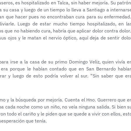
ros, es hospitalizado en Talca, sin haber mejoría. Su patrón
a su casa y luego de un tiempo lo lleva a Santiago a internars
bían que hacer pues no encontraban cura para su enfermedad
viarle. Luego de estar mucho tiempo hospitalizado, en la
 que no habiendo cura, habría que aplicar dolor contra dolor
us ojos y le matan el nervio óptico, aquí deja de sentir dolo
para irse a la casa de su primo Domingo Veliz, quien vivía e
ar era porque le habían contado que en San Bernardo había
r y luego de esto podría volver al sur. “Sin saber que er
rimo y la búsqueda por mejoría. Cuenta el Hno. Guerrero que e
ba cada noche como un niño, no veía ninguna salida. Si bien s
on todo el cariño y le piden que se quede a vivir con ellos, est
esesperación que tenía.