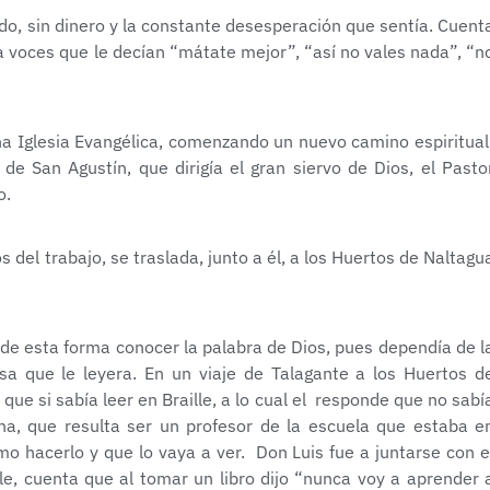
do, sin dinero y la constante desesperación que sentía. Cuent
 voces que le decían “mátate mejor”, “así no vales nada”, “n
una Iglesia Evangélica, comenzando un nuevo camino espiritual
de San Agustín, que dirigía el gran siervo de Dios, el Pasto
o.
os del trabajo, se traslada, junto a él, a los Huertos de Naltagu
 y de esta forma conocer la palabra de Dios, pues dependía de l
sa que le leyera. En un viaje de Talagante a los Huertos d
ue si sabía leer en Braille, a lo cual el responde que no sabí
na, que resulta ser un profesor de la escuela que estaba e
mo hacerlo y que lo vaya a ver. Don Luis fue a juntarse con e
lle, cuenta que al tomar un libro dijo “nunca voy a aprender 