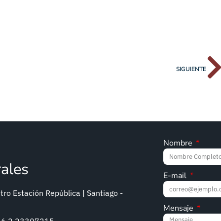
SIGUIENTE
Nombre
rales
E-mail
ro Estación República | Santiago -
Mensaje