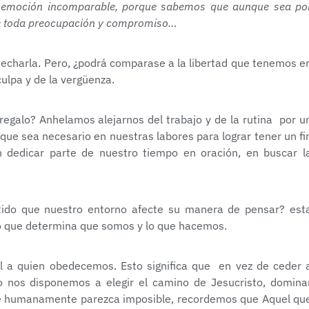
a emoción incomparable, porque sabemos que aunque sea po
de toda preocupación y compromiso…
vecharla. Pero, ¿podrá comparase a la libertad que tenemos e
culpa y de la vergüenza.
regalo? Anhelamos alejarnos del trabajo y de la rutina por u
ue sea necesario en nuestras labores para lograr tener un fi
n dedicar parte de nuestro tiempo en oración, en buscar l
ido que nuestro entorno afecte su manera de pensar? est
o que determina que somos y lo que hacemos.
 a quien obedecemos. Esto significa que en vez de ceder 
 nos disponemos a elegir el camino de Jesucristo, domina
que humanamente parezca imposible, recordemos que Aquel qu