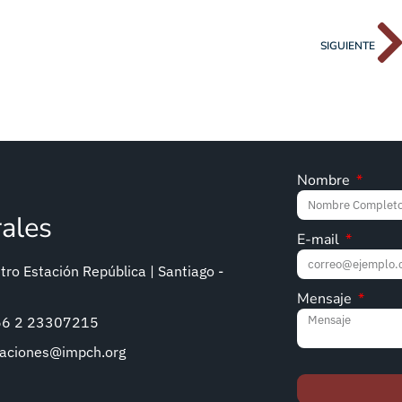
SIGUIENTE
Nombre
rales
E-mail
ro Estación República | Santiago -
Mensaje
+56 2 23307215
caciones@impch.org