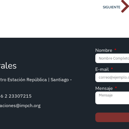
SIGUIENTE
Nombre
rales
E-mail
ro Estación República | Santiago -
Mensaje
+56 2 23307215
caciones@impch.org