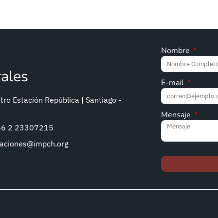
Nombre
rales
E-mail
ro Estación República | Santiago -
Mensaje
+56 2 23307215
caciones@impch.org