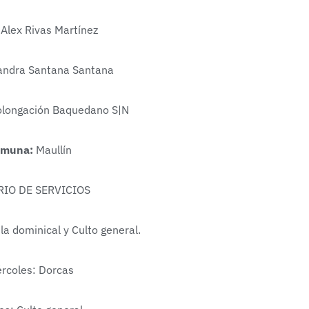
Alex Rivas Martínez
ndra Santana Santana
longación Baquedano S|N
omuna:
Maullín
IO DE SERVICIOS
a dominical y Culto general.
rcoles: Dorcas