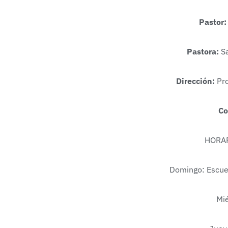
Pastor:
Pastora:
Sa
Dirección:
Pro
C
HORAR
Domingo: Escuel
Mié