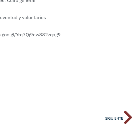
es: Culto general
uventud y voluntarios
p.goo.gl/Yrq7Qj9qw882zqag9
SIGUIENTE