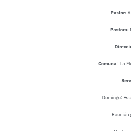
Pastor:
A
Pastora:
M
Direcci
Comuna
: La F
Serv
Domingo: Escu
Reunión g