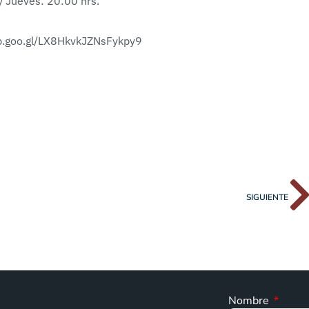
y Jueves: 20:00 hrs.
p.goo.gl/LX8HkvkJZNsFykpy9
SIGUIENTE
Nombre