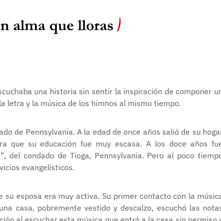
escuchaba una historia sin sentir la inspiración de componer u
a letra y la música de los himnos al mismo tiempo.
tado de Pennsylvania. A la edad de once años salió de su hoga
era que su educación fue muy escasa. A los doce años fu
s”, del condado de Tioga, Pennsylvania. Pero al poco tiemp
icios evangelísticos.
nde su esposa era muy activa. Su primer contacto con la músic
 una casa, pobremente vestido y descalzo, escuchó las nota
ción al escuchar esta música que entró a la casa sin permiso 