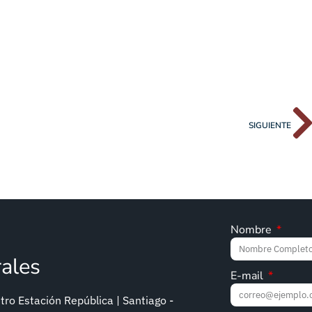
SIGUIENTE
Nombre
rales
E-mail
ro Estación República | Santiago -