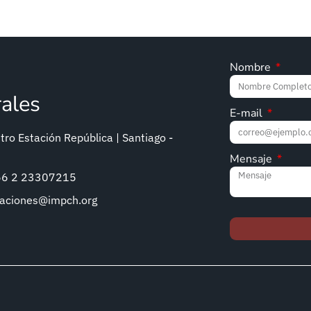
Nombre
rales
E-mail
ro Estación República | Santiago -
Mensaje
+56 2 23307215
caciones@impch.org