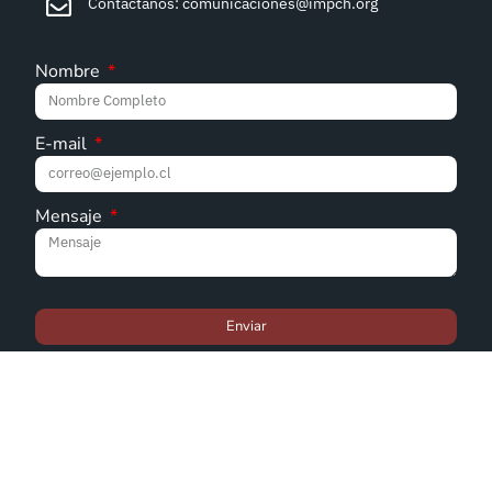
Contáctanos: comunicaciones@impch.org
Nombre
E-mail
Mensaje
Enviar
© Iglesia Metodista Pentecostal de Chile - 2022