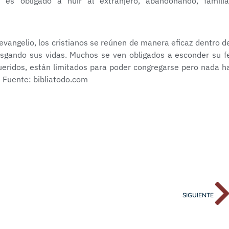
 es obligado a huir al extranjero, abandonando, familia
evangelio, los cristianos se reúnen de manera eficaz dentro d
iesgando sus vidas. Muchos se ven obligados a esconder su f
ueridos, están limitados para poder congregarse pero nada h
” Fuente: bibliatodo.com
SIGUIENTE