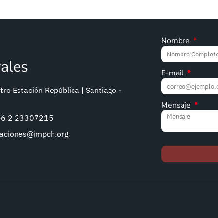
Nombre
rales
E-mail
ro Estación República | Santiago -
Mensaje
+56 2 23307215
caciones@impch.org