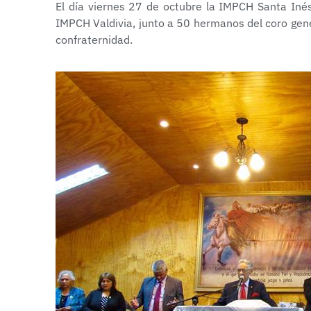
El día viernes 27 de octubre la IMPCH Santa Inés
IMPCH Valdivia, junto a 50 hermanos del coro gener
confraternidad.