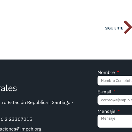
SIGUIENTE
Nombre
rales
E-mail
ro Estación República | Santiago -
Mensaje
+56 2 23307215
caciones@impch.org