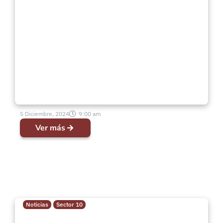
Visita de Superintendente a
Iglesia Villa España
5 Diciembre, 2024
9:00 am
Ver más
Noticias
Sector 10
Evento de Pastoras en Pudahuel