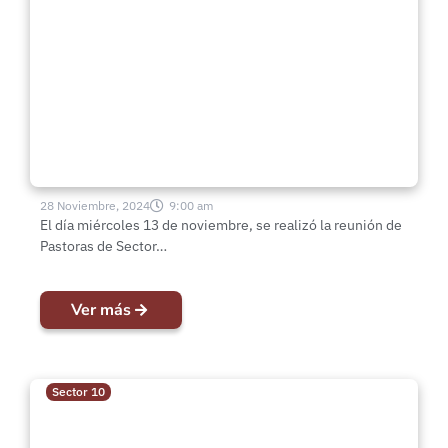
Nueva Esperanza: Bendecidas para
avanzar con fuerza y esperanza
28 Noviembre, 2024
9:00 am
El día miércoles 13 de noviembre, se realizó la reunión de
Pastoras de Sector…
Ver más
Sector 10
Servicio de Santa Cena en la
IMPCH Pudahuel La Nueva