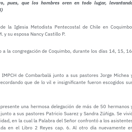
ro, pues, que los hombres oren en todo lugar, levantand
8)
de la Iglesia Metodista Pentecostal de Chile en Coquimbo
. y su esposa Nancy Castillo P.
o a la congregación de Coquimbo, durante los días 14, 15, 16
 la IMPCH de Combarbalá junto a sus pastores Jorge Michea 
recordando que de lo vil e insignificante fueron escogidos su
zo presente una hermosa delegación de más de 50 hermanos 
unto a sus pastores Patricio Suarez y Sandra Zúñiga. Se vivi
idad, en la cual la Palabra del Señor confrontó a los asistente
ada en el Libro 2 Reyes cap. 6. Al otro día nuevamente e