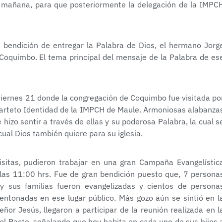
a mañana, para que posteriormente la delegación de la IMPC
a bendición de entregar la Palabra de Dios, el hermano Jorg
Coquimbo. El tema principal del mensaje de la Palabra de es
 viernes 21 donde la congregación de Coquimbo fue visitada po
Cuarteto Identidad de la IMPCH de Maule. Armoniosas alabanza
hizo sentir a través de ellas y su poderosa Palabra, la cual s
cual Dios también quiere para su iglesia.
isitas, pudieron trabajar en una gran Campaña Evangelístic
e las 11:00 hrs. Fue de gran bendición puesto que, 7 persona
 y sus familias fueron evangelizadas y cientos de persona
ntonadas en ese lugar público. Más gozo aún se sintió en l
ñor Jesús, llegaron a participar de la reunión realizada en l
del Pacto, señalando que hoy habita en cada uno de sus hijos 