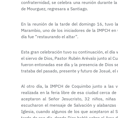
confraternidad, se celebra una reunión durante l
de Mourguez, regresara a Santiago.
En la reunión de la tarde del domingo 16, tuvo l
Marambio, uno de los iniciadores de la IMPCH en 
día fue “restaurando el altar”.
Esta gran celebración tuvo su continuación, el día
el siervo de Dios, Pastor Rubén Arévalo junto al 
fueron entonadas ese día y la presencia de Dios se 
trataba del pasado, presente y futuro de Josué, el 
Al otro día, la IMPCH de Coquimbo junto a las v
realizada en la feria libre de esa ciudad cerca d
aceptaron al Señor Jesucristo, 32 niños, niñas
escucharon el mensaje de Salvación y alabanzas e
Iglesia, cuando algunos de los que aceptaron al Se
tarde de ese día, donde Dios habló sobre el Arca 