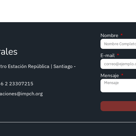
Nombre
rales
E-mail
ro Estación República | Santiago -
Mensaje
+56 2 23307215
caciones@impch.org