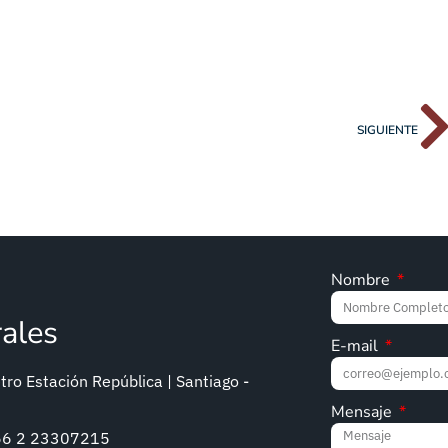
SIGUIENTE
Nombre
rales
E-mail
ro Estación República | Santiago -
Mensaje
+56 2 23307215