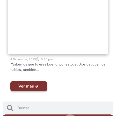
Dr. David Livingstone “El
misionero que se transformó en
explorador”
4 Diciembre, 2015
5:20 pm
“Sabemos que tú eres bueno, por esto, el Dios del que nos
hablas, también…
Ver más