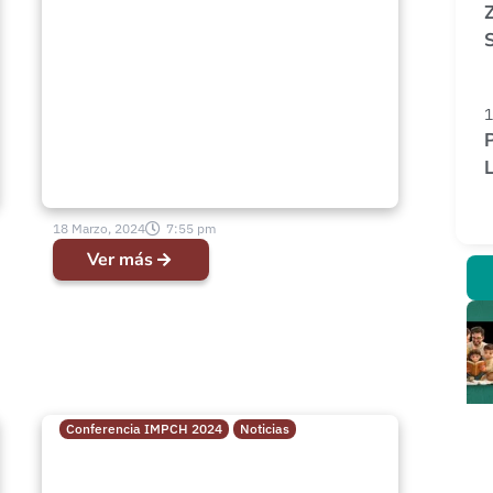
oyó” Devocional de
Pastores día Jueves 15 de
Febrero
1
P
18 Marzo, 2024
7:55 pm
Ver más
Conferencia IMPCH 2024
Noticias
“¡Cuida la luz que está en
ti!” Devocional conjunto de