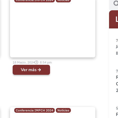
Instrucción a Pastores
Diáconos y Esposas en el
marco de la Conferencia
IMPCH 2024
7
18 Marzo, 2024
8:54 pm
Ver más
7
5
Conferencia IMPCH 2024
Noticias
“Busqué a Jehová, y él me