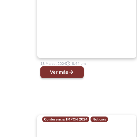
nuestro Padre” Devocional
de Pastoras día Jueves 15
de febrero
18 Marzo, 2024
8:44 pm
Ver más
Conferencia IMPCH 2024
Noticias
“Vivencia única y
enriquecedora” Importante