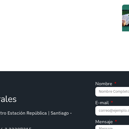
Nombre
rales
E-mail
ro Estación República | Santiago -
Mensaje