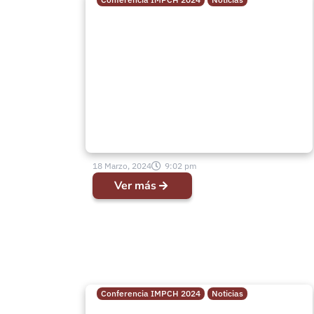
“Servidores de Dios”
Comisión de logística realiza
importante despliegue en
Conferencia 2024
18 Marzo, 2024
9:02 pm
Ver más
Conferencia IMPCH 2024
Noticias
“Humildes a las plantas de