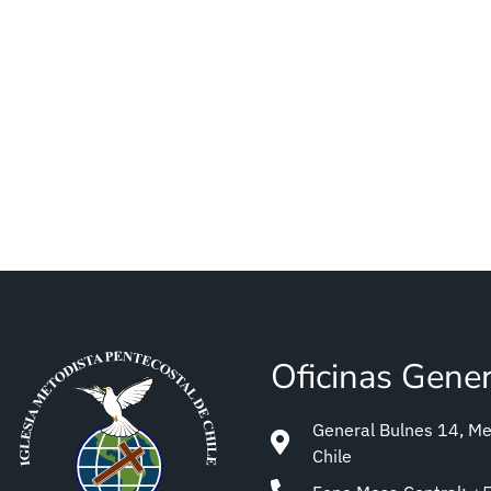
Oficinas Gene
General Bulnes 14, Met
Chile